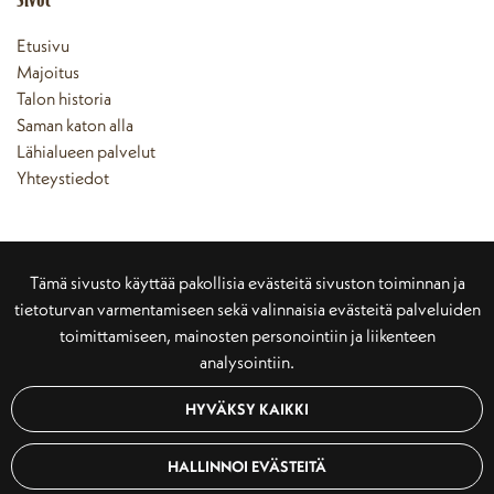
Etusivu
Majoitus
Talon historia
Saman katon alla
Lähialueen palvelut
Yhteystiedot
Info
Tämä sivusto käyttää pakollisia evästeitä sivuston toiminnan ja
Yhteystiedot
tietoturvan varmentamiseen sekä valinnaisia evästeitä palveluiden
Varaus- ja peruutusehdot
toimittamiseen, mainosten personointiin ja liikenteen
Maksutavat
analysointiin.
Tietosuojaseloste
HYVÄKSY KAIKKI
© Johanssonintalo 1849 2022. Sivusto:
atFlow
.
HALLINNOI EVÄSTEITÄ