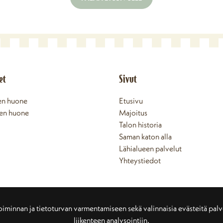
et
Sivut
en huone
Etusivu
en huone
Majoitus
Talon historia
Saman katon alla
Lähialueen palvelut
Yhteystiedot
 toiminnan ja tietoturvan varmentamiseen sekä valinnaisia evästeitä pal
liikenteen analysointiin.