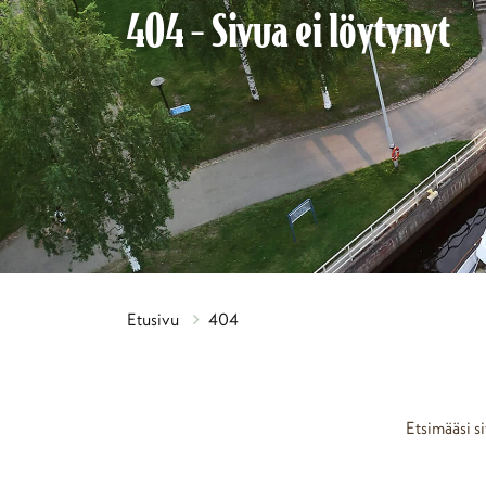
404 - Sivua ei löytynyt
Etusivu
404
Etsimääsi si