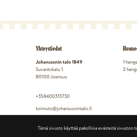
Yhteystiedot
Huone
Johanssonin talo 1849
1 heng
Suvantokatu 1
2 heng
80100 Joensuu
+358400313730
toimisto@johanssonintalo.fi
Y-tunnus: 3213100-5
Tämä sivusto käyttää pakollisia evästeitä sivuston