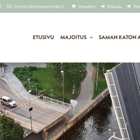
0
toimisto@johanssonintalo.fi
Varauskori
Kirjaudu
Rek
ETUSIVU
MAJOITUS
SAMAN KATON 