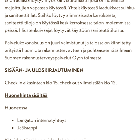
majoittujien vapaassa käytössä. Yhteiskäytössä laadukkaat suihku-
ja saniteettitilat. Suihku löytyy alimmaisesta kerroksesta,
saniteetti tiloja on käytössä keskikerroksessa talon molemmissa
päissä. Hiustenkuivaajat löytyvät käyttöön saniteettitiloista.
Palvelukokonaisuus on juuri valmistunut ja talossa on kiinnitetty
erityistä huomiota rakennusterveyteen ja puhtaaseen sisäilmaan
Suomen rakennusterveyspalvelut Oy:n toimesta.
SISÄÄN- JA ULOSKIRJAUTUMINEN
Check in aikasintaan klo 15, check out viimeistään klo 12.
Huonehinta sisältää
Huoneessa
Langaton internetyhteys
Jääkaappi
Yhteiskäytössä huoneiden läheisyydessä