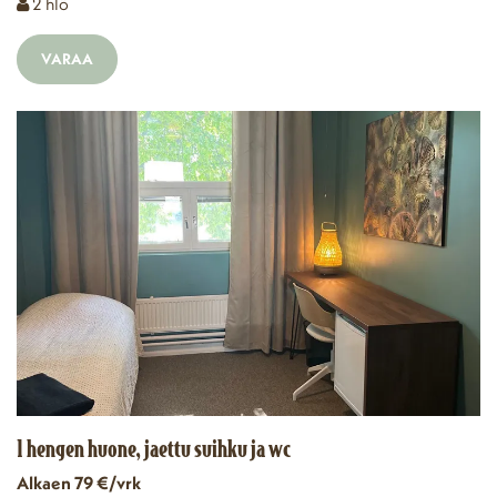
Henkilömäärä
2
hlö
VARAA
1 hengen huone, jaettu suihku ja wc
Alkaen 79 €/vrk