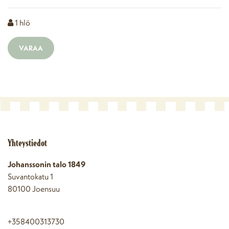
Henkilömäärä
1
hlö
VARAA
Yhteystiedot
Johanssonin talo 1849
Suvantokatu 1
80100 Joensuu
+358400313730