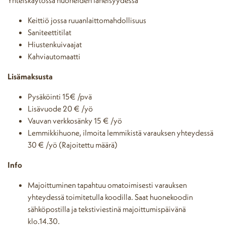
Keittiö jossa ruuanlaittomahdollisuus
Saniteettitilat
Hiustenkuivaajat
Kahviautomaatti
Lisämaksusta
Pysäköinti 15€ /pvä
Lisävuode 20 € /yö
Vauvan verkkosänky 15 € /yö
Lemmikkihuone, ilmoita lemmikistä varauksen yhteydessä
30 € /yö (Rajoitettu määrä)
Info
Majoittuminen tapahtuu omatoimisesti varauksen
yhteydessä toimitetulla koodilla. Saat huonekoodin
sähköpostilla ja tekstiviestinä majoittumispäivänä
klo.14.30.