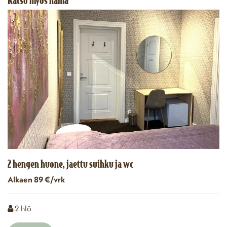
2 hengen huone, jaettu suihku ja wc
Alkaen 89 €/vrk
Henkilömäärä
2
hlö