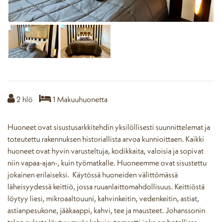
2
hlö
1
Makuuhuonetta
Huoneet ovat sisustusarkkitehdin yksilöllisesti suunnittelemat ja
toteutettu rakennuksen historiallista arvoa kunnioittaen. Kaikki
huoneet ovat hyvin varusteltuja, kodikkaita, valoisia ja sopivat
niin vapaa-ajan-, kuin työmatkalle. Huoneemme ovat sisustettu
jokainen erilaiseksi. Käytössä huoneiden välittömässä
läheisyydessä keittiö, jossa ruuanlaittomahdollisuus. Keittiöstä
löytyy liesi, mikroaaltouuni, kahvinkeitin, vedenkeitin, astiat,
astianpesukone, jääkaappi, kahvi, tee ja mausteet. Johanssonin
talon aulasta löytyy myös kahviautomaatti joka on hotellissa