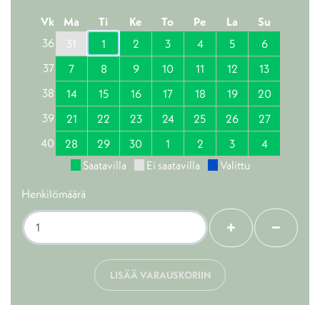
Vk
Ma
Ti
Ke
To
Pe
La
Su
36
31
1
2
3
4
5
6
37
7
8
9
10
11
12
13
38
14
15
16
17
18
19
20
39
21
22
23
24
25
26
27
40
28
29
30
1
2
3
4
Saatavilla
Ei saatavilla
Valittu
Henkilömäärä
+
-
LISÄÄ VARAUSKORIIN