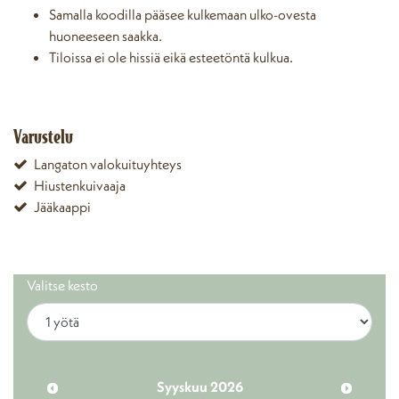
Samalla koodilla pääsee kulkemaan ulko-ovesta
huoneeseen saakka.
Tiloissa ei ole hissiä eikä esteetöntä kulkua.
Varustelu
Langaton valokuituyhteys
Hiustenkuivaaja
Jääkaappi
Valitse kesto
Syyskuu 2026